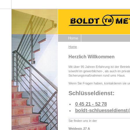
Home
Home
Herzlich Willkommen
Mit über 95 Jahren Erfahrung ist der Betrie
sowohl im gewerblichen-, als auch im private
Sicherungsmaßnahmen rund ums Haus.
Wenn Sie Fragen haben, kontaktieren sie u
Schlüsseldienst:
0 45 21 - 52 78
boldt-schluesseldiens
Sie finden uns in der
Weidestr. 27 A